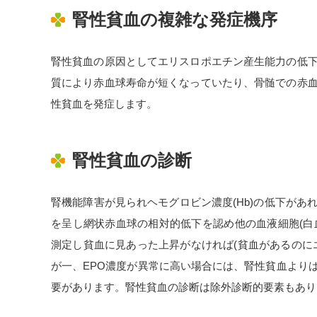
腎性貧血の複雑な発症機序
腎性貧血の原因としてエリスロポエチン産生能力の低
質により赤血球寿命が短くなっていたり、骨髄での赤
性貧血を発症します。
腎性貧血の診断
腎機能障害が見られヘモグロビン濃度(Hb)の低下が
を呈し網状赤血球の相対的低下を認め他の血液細胞(白血
測定し貧血に見あった上昇がなければ(貧血があるのに
が一、EPO濃度が異常に高い場合には、腎性貧血より
要があります。腎性貧血の診断は除外診断的要素もあり