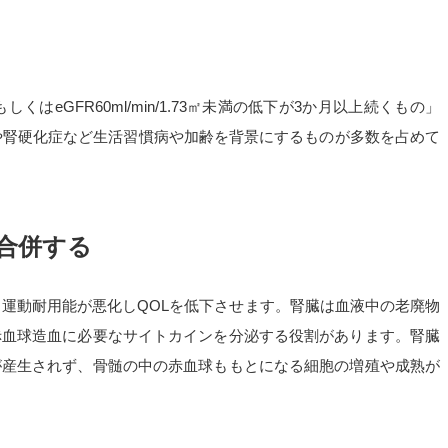
eGFR60ml/min/1.73㎡未満の低下が3か月以上続くもの」
や腎硬化症など生活習慣病や加齢を背景にするものが多数を占めて
合併する
と運動耐用能が悪化しQOLを低下させます。腎臓は血液中の老廃物
赤血球造血に必要なサイトカインを分泌する役割があります。腎臓
が産生されず、骨髄の中の赤血球ももとになる細胞の増殖や成熟が