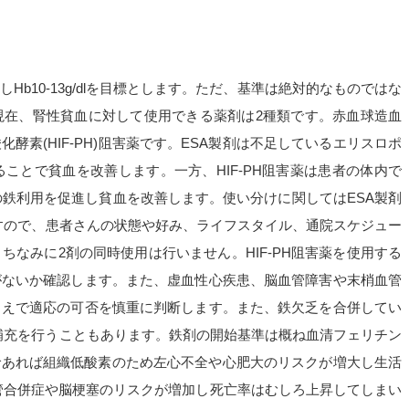
としHb10-13g/dlを目標とします。ただ、基準は絶対的なものではな
現在、腎性貧血に対して使用できる薬剤は2種類です。赤血球造血
化酵素(HIF-PH)阻害薬です。ESA製剤は不足しているエリスロポ
ことで貧血を改善します。一方、HIF-PH阻害薬は患者の体内で
の鉄利用を促進し貧血を改善します。使い分けに関してはESA製剤
ますので、患者さんの状態や好み、ライフスタイル、通院スケジュー
なみに2剤の同時使用は行いません。HIF-PH阻害薬を使用する
がないか確認します。また、虚血性心疾患、脳血管障害や末梢血管
うえで適応の可否を慎重に判断します。また、鉄欠乏を合併してい
め鉄補充を行うこともあります。鉄剤の開始基準は概ね血清フェリチン
が高度であれば組織低酸素のため左心不全や心肥大のリスクが増大し生活
管合併症や脳梗塞のリスクが増加し死亡率はむしろ上昇してしまい