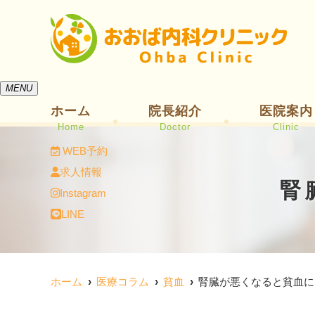
MENU
ホーム
院長紹介
医院案内
Home
Doctor
Clinic
WEB予約
求人情報
腎
Instagram
LINE
ホーム
医療コラム
貧血
腎臓が悪くなると貧血に