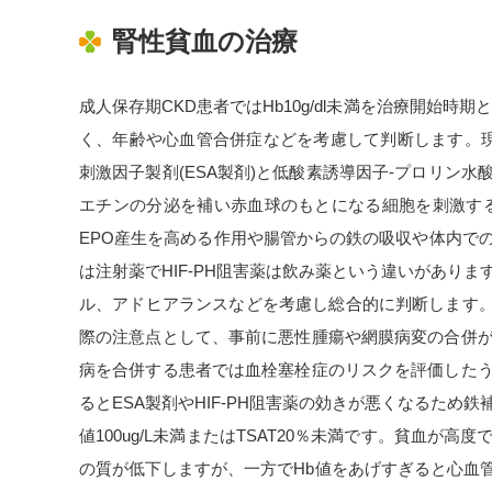
腎性貧血の治療
成人保存期CKD患者ではHb10g/dl未満を治療開始時期
く、年齢や心血管合併症などを考慮して判断します。
刺激因子製剤(ESA製剤)と低酸素誘導因子-プロリン水酸
エチンの分泌を補い赤血球のもとになる細胞を刺激する
EPO産生を高める作用や腸管からの鉄の吸収や体内で
は注射薬でHIF-PH阻害薬は飲み薬という違いがあり
ル、アドヒアランスなどを考慮し総合的に判断します。ち
際の注意点として、事前に悪性腫瘍や網膜病変の合併
病を合併する患者では血栓塞栓症のリスクを評価した
るとESA製剤やHIF-PH阻害薬の効きが悪くなるた
値100ug/L未満またはTSAT20％未満です。貧血
の質が低下しますが、一方でHb値をあげすぎると心血