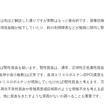
下は先ほど解説した通りですが実際はもっと複合的です。尿毒症物
血球造血能が低下していたり、鉄の利用障害などが複雑に関与し腎
あれば腎性貧血を疑います。腎性貧血は、通常、正球性正色素性貧血
球や血小板数)は正常です。血清エリスロポエチン(EPO)濃度を
エリスロポエチンが増加していなければ)腎性貧血と考えます。万
は再生不良性貧血や骨髄異形成症候群のような骨髄不全を考える必
、他に貧血をきたすような原因がないか調べることも重要です。