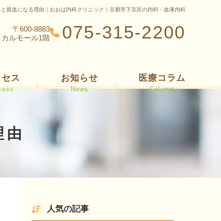
ると貧血になる理由｜おおば内科クリニック｜京都市下京区の内科・血液内科
075-315-2200
〒600-8883
ィカルモール1階
クセス
お知らせ
医療コラム
cess
News
Column
理由
人気の記事