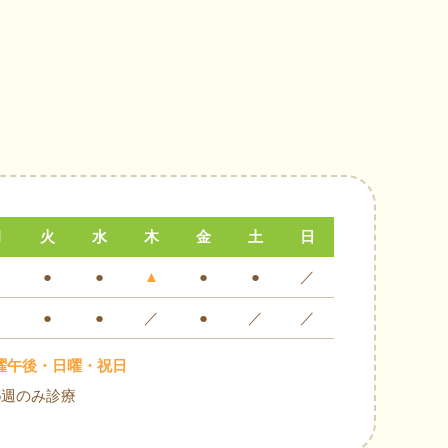
月
火
水
木
金
土
日
●
●
▲
●
●
／
●
●
／
●
／
／
曜午後・日曜・祝日
5週のみ診療