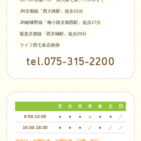
JR京都線「西大路駅」徒歩15分
JR嵯峨野線「梅小路京都西駅」徒歩17分
阪急京都線「西京極駅」徒歩20分
ライフ西七条店南側
tel.075-315-2200
月
火
水
木
金
土
日
9:00-13:00
●
●
●
▲
●
●
／
16:00-18:30
●
●
●
／
●
／
／