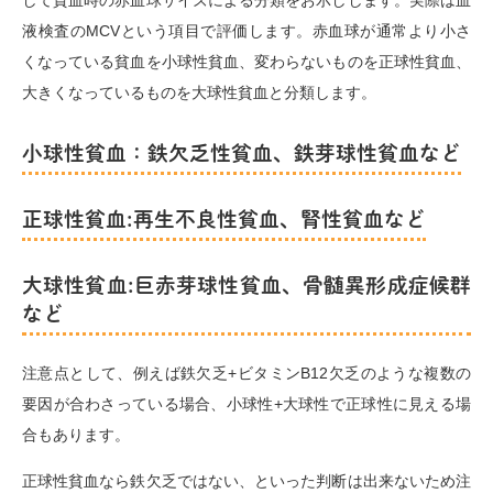
して貧血時の赤血球サイズによる分類をお示しします。実際は血
液検査のMCVという項目で評価します。赤血球が通常より小さ
くなっている貧血を小球性貧血、変わらないものを正球性貧血、
大きくなっているものを大球性貧血と分類します。
小球性貧血：鉄欠乏性貧血、鉄芽球性貧血など
正球性貧血:再生不良性貧血、腎性貧血など
大球性貧血:巨赤芽球性貧血、骨髄異形成症候群
など
注意点として、例えば鉄欠乏+ビタミンB12欠乏のような複数の
要因が合わさっている場合、小球性+大球性で正球性に見える場
合もあります。
正球性貧血なら鉄欠乏ではない、といった判断は出来ないため注