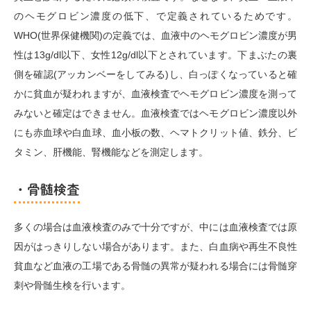
のヘモグロビン濃度の低下、で定義されているためです。
WHO(世界保健機関)の定義では、血液中のヘモグロビン濃度が男
性は13g/dl以下、女性12g/dl以下とされています。下まぶたの裏
側を確認(アッカンベーをしてみる)し、白っぽくなっていると確
かに貧血が疑われますが、血液検査でヘモグロビン濃度を測って
みないと確定はできません。血液検査ではヘモグロビン濃度以外
にも赤血球や白血球、血小板の数、ヘマトクリット値、鉄分、ビ
タミン、肝機能、腎機能などを測定します。
・骨髄検査
多くの場合は血液検査のみで十分ですが、中には血液検査では原
因がはっきりしない場合があります。また、白血病や再生不良性
貧血など血液の工場である骨髄の異常が疑われる場合には骨髄穿
刺や骨髄生検を行います。