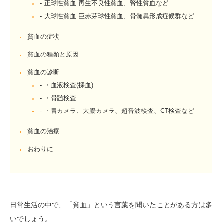
正球性貧血:再生不良性貧血、腎性貧血など
大球性貧血:巨赤芽球性貧血、骨髄異形成症候群など
貧血の症状
貧血の種類と原因
貧血の診断
・血液検査(採血)
・骨髄検査
・胃カメラ、大腸カメラ、超音波検査、CT検査など
貧血の治療
おわりに
日常生活の中で、「貧血」という言葉を聞いたことがある方は多
いでしょう。