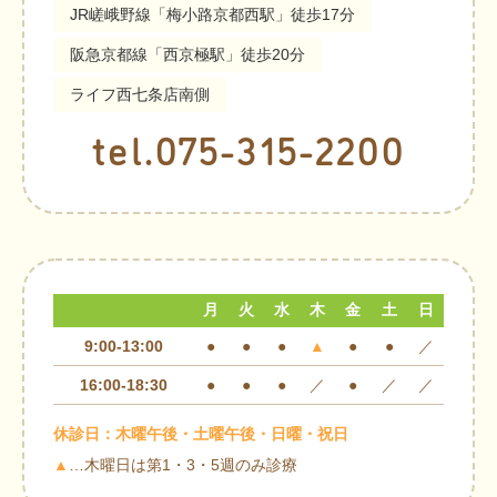
JR嵯峨野線「梅小路京都西駅」徒歩17分
阪急京都線「西京極駅」徒歩20分
ライフ西七条店南側
tel.075-315-2200
月
火
水
木
金
土
日
9:00-13:00
●
●
●
▲
●
●
／
16:00-18:30
●
●
●
／
●
／
／
休診日：木曜午後・土曜午後・日曜・祝日
▲
…木曜日は第1・3・5週のみ診療