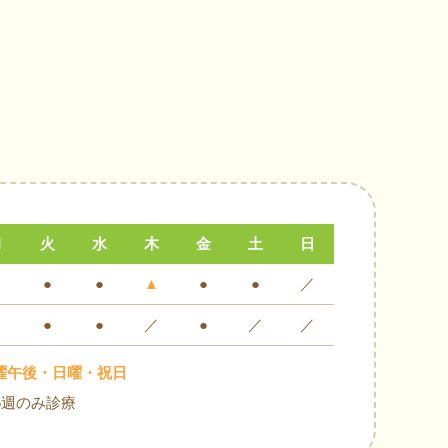
月
火
水
木
金
土
日
●
●
▲
●
●
／
●
●
／
●
／
／
曜午後・日曜・祝日
5週のみ診療