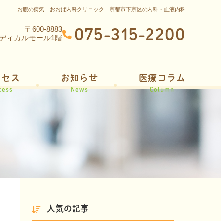
お腹の病気｜おおば内科クリニック｜京都市下京区の内科・血液内科
075-315-2200
〒600-8883
メディカルモール1階
クセス
お知らせ
医療コラム
cess
News
Column
人気の記事